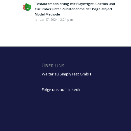
Testautomatisierung mit Playwright, Gherkin und
Cucumber unter Zuhilfenahme der Page-Object
Model Methode
Januar 17, 2024 - 2:24 p.m.
ÜBER UNS
Weiter zu SimplyTest GmbH
Folge uns auf LinkedIn