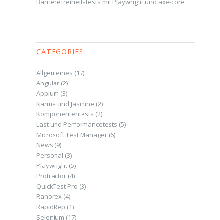
Barrierefreiheitstests mit Playwright und axe-core
CATEGORIES
Allgemeines
(17)
Angular
(2)
Appium
(3)
Karma und Jasmine
(2)
Komponententests
(2)
Last und Performancetests
(5)
Microsoft Test Manager
(6)
News
(9)
Personal
(3)
Playwright
(5)
Protractor
(4)
QuickTest Pro
(3)
Ranorex
(4)
RapidRep
(1)
Selenium
(17)