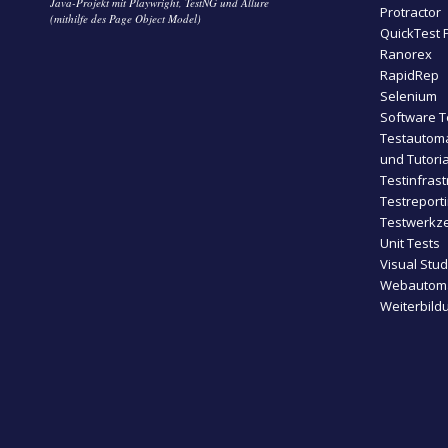
Java-Projekt mit Playwright, TestNG und Allure
Protractor
(mithilfe des Page Object Model)
QuickTest 
Ranorex
RapidRep
Selenium
Software T
Testautoma
und Tutoria
Testinfrast
Testreport
Testwerkze
Unit Tests
Visual Stu
Webautoma
Weiterbild