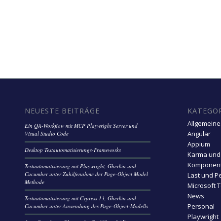
NEUESTE BEITRÄGE
KATEGO
Allgemeine
Ein QA-Workflow mit MCP Playwright Server und
Angular
Visual Studio Code
Appium
Desktop Testautomatisierungs-Frameworks
Karma und
Komponent
Testautomatisierung mit Playwright, Gherkin und
Cucumber unter Zuhilfenahme der Page-Object Model
Last und P
Methode
Microsoft 
News
Testautomatisierung mit Cypress 13, Gherkin und
Personal
Cucumber unter Anwendung des Page-Object-Modells
Playwright