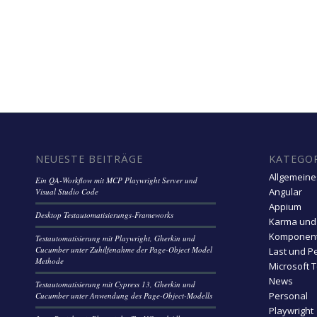
NEUESTE BEITRÄGE
KATEGO
Allgemeine
Ein QA-Workflow mit MCP Playwright Server und
Angular
Visual Studio Code
Appium
Desktop Testautomatisierungs-Frameworks
Karma und
Komponent
Testautomatisierung mit Playwright, Gherkin und
Cucumber unter Zuhilfenahme der Page-Object Model
Last und P
Methode
Microsoft 
News
Testautomatisierung mit Cypress 13, Gherkin und
Personal
Cucumber unter Anwendung des Page-Object-Modells
Playwright