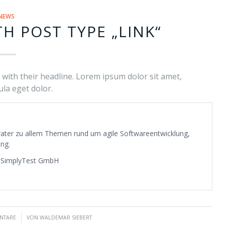
NEWS
TH POST TYPE „LINK“
e with their headline. Lorem ipsum dolor sit amet,
la eget dolor.
erater zu allem Themen rund um agile Softwareentwicklung,
ng.
a SimplyTest GmbH
NTARE
VON
WALDEMAR SIEBERT