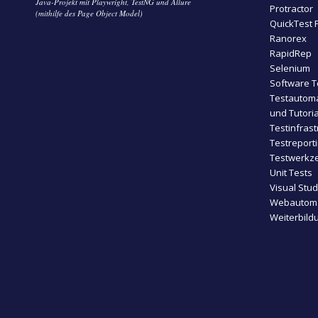
Java-Projekt mit Playwright, TestNG und Allure
Protractor
(mithilfe des Page Object Model)
QuickTest 
Ranorex
RapidRep
Selenium
Software T
Testautoma
und Tutoria
Testinfrast
Testreport
Testwerkze
Unit Tests
Visual Stu
Webautoma
Weiterbild