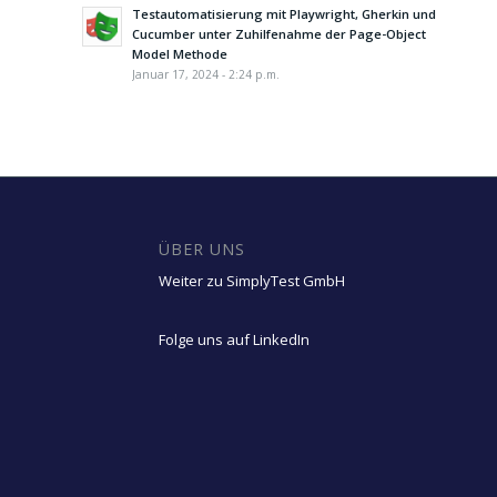
Testautomatisierung mit Playwright, Gherkin und
Cucumber unter Zuhilfenahme der Page-Object
Model Methode
Januar 17, 2024 - 2:24 p.m.
ÜBER UNS
Weiter zu SimplyTest GmbH
Folge uns auf LinkedIn