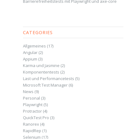
Barrierefreiheitstests mit Playwright und axe-core
CATEGORIES
Allgemeines
(17)
Angular
(2)
Appium
(3)
Karma und Jasmine
(2)
Komponententests
(2)
Last und Performancetests
(5)
Microsoft Test Manager
(6)
News
(9)
Personal
(3)
Playwright
(5)
Protractor
(4)
QuickTest Pro
(3)
Ranorex
(4)
RapidRep
(1)
Selenium
(17)