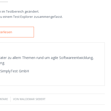
n im Testbereich geändert.
t zu einem Test Explorer zusammengefasst.
terlesen
erater zu allem Themen rund um agile Softwareentwicklung,
ng.
a SimplyTest GmbH
NTARE
VON
WALDEMAR SIEBERT