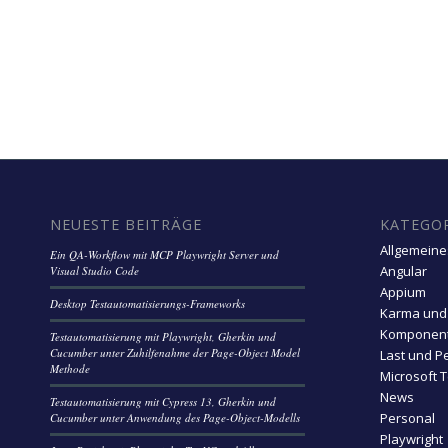
NEUESTE BEITRÄGE
KATEGO
Allgemeine
Ein QA-Workflow mit MCP Playwright Server und
Angular
Visual Studio Code
Appium
Desktop Testautomatisierungs-Frameworks
Karma und
Komponent
Testautomatisierung mit Playwright, Gherkin und
Cucumber unter Zuhilfenahme der Page-Object Model
Last und P
Methode
Microsoft 
News
Testautomatisierung mit Cypress 13, Gherkin und
Personal
Cucumber unter Anwendung des Page-Object-Modells
Playwright