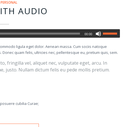
,
PERSONAL
ITH AUDIO
00:00
n commodo ligula eget dolor. Aenean massa. Cum sociis natoque
 Donec quam felis, ultricies nec, pellentesque eu, pretium quis, sem.
fringilla vel, aliquet nec, vulputate eget, arcu. In
ae, justo. Nullam dictum felis eu pede mollis pretium.
s posuere cubilia Curae;