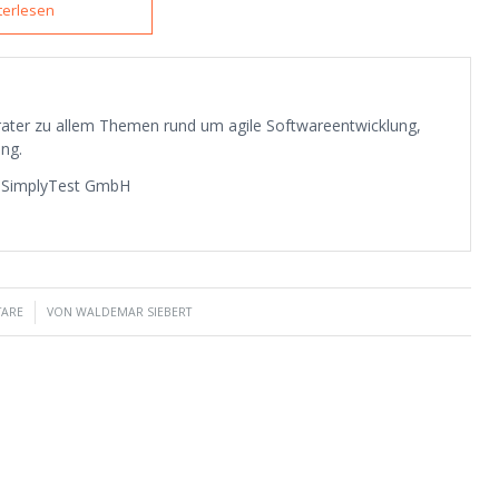
terlesen
erater zu allem Themen rund um agile Softwareentwicklung,
ng.
a SimplyTest GmbH
TARE
VON
WALDEMAR SIEBERT