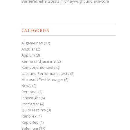
Barrierefreiheitstests mit Playwright und axe-core
CATEGORIES
Allgemeines
(17)
Angular
(2)
Appium
(3)
Karma und Jasmine
(2)
Komponententests
(2)
Last und Performancetests
(5)
Microsoft Test Manager
(6)
News
(9)
Personal
(3)
Playwright
(5)
Protractor
(4)
QuickTest Pro
(3)
Ranorex
(4)
RapidRep
(1)
Selenium
(17)