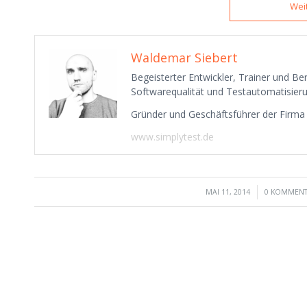
Wei
Waldemar Siebert
Begeisterter Entwickler, Trainer und B
Softwarequalität und Testautomatisieru
Gründer und Geschäftsführer der Firm
www.simplytest.de
/
/
MAI 11, 2014
0 KOMMEN