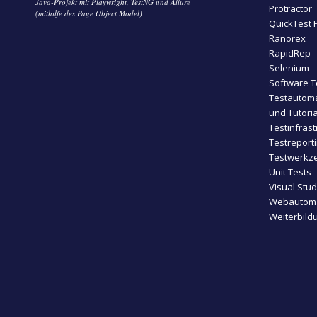
Java-Projekt mit Playwright, TestNG und Allure
Protractor
(mithilfe des Page Object Model)
QuickTest 
Ranorex
RapidRep
Selenium
Software T
Testautoma
und Tutoria
Testinfrast
Testreport
Testwerkze
Unit Tests
Visual Stu
Webautoma
Weiterbild