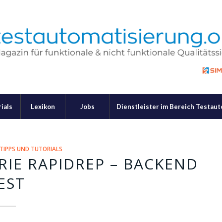
ials
Lexikon
Jobs
Dienstleister im Bereich Testau
TIPPS UND TUTORIALS
IE RAPIDREP – BACKEND
EST