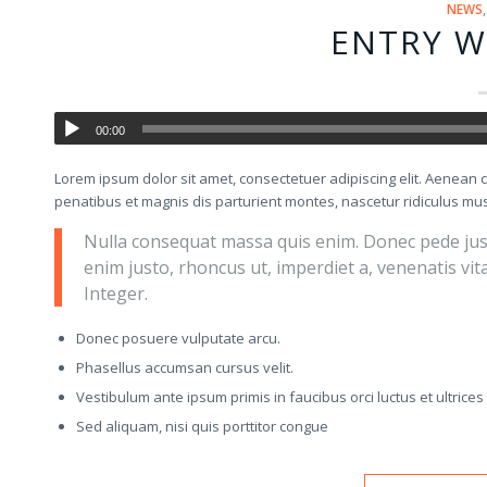
NEWS
ENTRY W
00:00
Lorem ipsum dolor sit amet, consectetuer adipiscing elit. Aenea
penatibus et magnis dis parturient montes, nascetur ridiculus mus.
Nulla consequat massa quis enim. Donec pede justo, 
enim justo, rhoncus ut, imperdiet a, venenatis vit
Integer.
Donec posuere vulputate arcu.
Phasellus accumsan cursus velit.
Vestibulum ante ipsum primis in faucibus orci luctus et ultrice
Sed aliquam, nisi quis porttitor congue