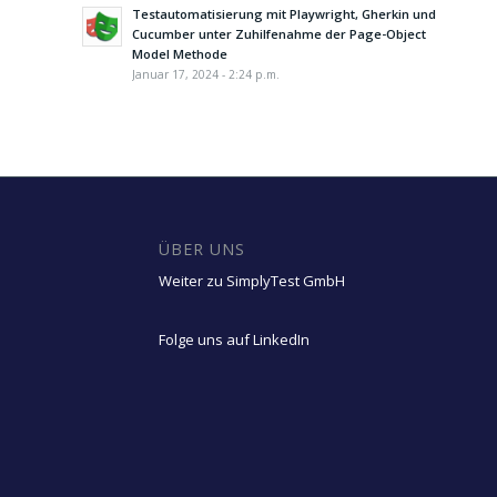
Testautomatisierung mit Playwright, Gherkin und
Cucumber unter Zuhilfenahme der Page-Object
Model Methode
Januar 17, 2024 - 2:24 p.m.
ÜBER UNS
Weiter zu SimplyTest GmbH
Folge uns auf LinkedIn