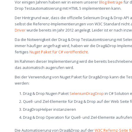
Vor einigen Jahren haben wir in einem unserer
Blog Beiträge
für d
Drop Testautomatisierung mit HTML 5 implementeiren kann.
Der Hintrgrund war, dass die offizielle Selenium Drag & Drop API a
selbst die Referenz-Implementierungen von W3C Standard nicht 
Driver
wurde bereits im Jahr 2012 angelegt. Leider ist er nach in
Da die Notwenigkeit der Drag & Drop Testautomtisierung mit Se
immer häufiger angefragt wird, haben wir die Drag&Drop Implem
fertiges
Nuget Paket für C# veröffentlicht
.
Im Rahmen dieser Implementierung wird die bereits beschriebene
das automatisch augerufen wird.
Bei der Verwendung von Nuget Paket für Drag&Drop kann die Test
werden:
Drag & Drop Nugen Paket
SeleniumDragDrop
in C# Solution 
Quell- und Ziel-Elemente für Drag & Drop auf der Web Seite 
DragDropHelper instanzieren
Drag & Drop Operation für Quell- und Ziel-Elemente aufrufen
Die Automatisierung von Drag&Drop auf der
W3C Refernz-Seite f