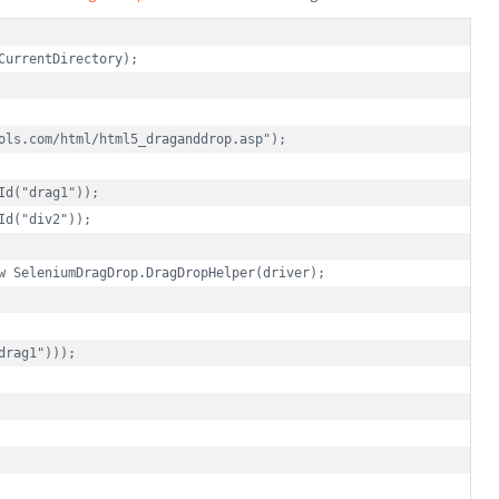
CurrentDirectory
);

ols.com/html/html5_draganddrop.asp
"
);

Id
(
"
drag1
"
));

Id
(
"
div2
"
));

w
SeleniumDragDrop
.
DragDropHelper
(
driver
);

drag1
"
)));
