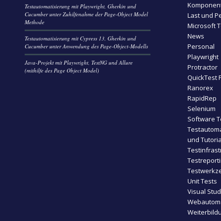
Komponent
Testautomatisierung mit Playwright, Gherkin und
Cucumber unter Zuhilfenahme der Page-Object Model
Last und P
Methode
Microsoft 
News
Testautomatisierung mit Cypress 13, Gherkin und
Personal
Cucumber unter Anwendung des Page-Object-Modells
Playwright
Java-Projekt mit Playwright, TestNG und Allure
Protractor
(mithilfe des Page Object Model)
QuickTest 
Ranorex
RapidRep
Selenium
Software T
Testautoma
und Tutoria
Testinfrast
Testreport
Testwerkze
Unit Tests
Visual Stu
Webautoma
Weiterbild