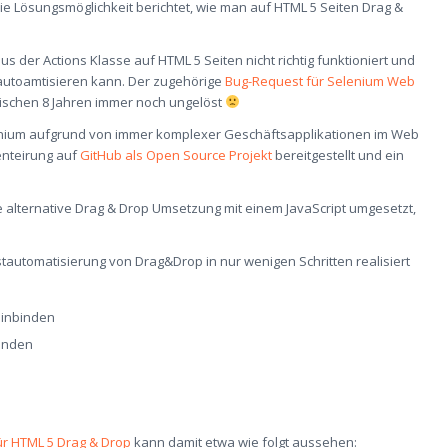
ie Lösungsmöglichkeit berichtet, wie man auf HTML 5 Seiten Drag &
us der Actions Klasse auf HTML 5 Seiten nicht richtig funktioniert und
autoamtisieren kann. Der zugehörige
Bug-Request für Selenium Web
zwischen 8 Jahren immer noch ungelöst
lenium aufgrund von immer komplexer Geschäftsapplikationen im Web
enteirung auf
GitHub als Open Source Projekt
bereitgestellt und ein
 alternative Drag & Drop Umsetzung mit einem JavaScript umgesetzt,
automatisierung von Drag&Drop in nur wenigen Schritten realisiert
einbinden
finden
ür HTML 5 Drag & Drop
kann damit etwa wie folgt aussehen: