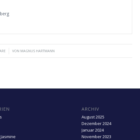
nberg
ARE
VON
MAGNUS HARTMANN
RIEN
ARCHIV
s
August 2025
Dezember 2024
Januar 2024
 Jasmine
November 2023