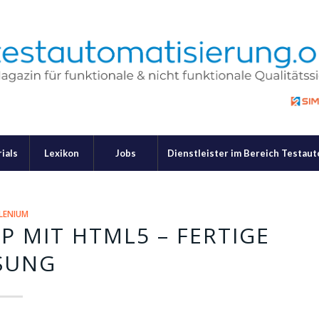
ials
Lexikon
Jobs
Dienstleister im Bereich Testau
LENIUM
 MIT HTML5 – FERTIGE
SUNG