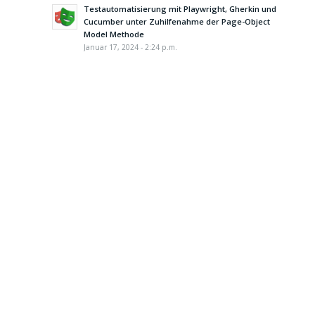
Testautomatisierung mit Playwright, Gherkin und
Cucumber unter Zuhilfenahme der Page-Object
Model Methode
Januar 17, 2024 - 2:24 p.m.