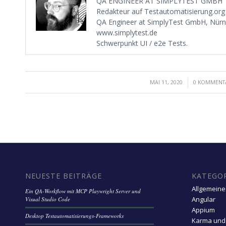
QA ENGINEER AT SIMPLYTEST GMBH
Redakteur auf Testautomatisierung.org
QA Engineer at SimplyTest GmbH, Nür
www.simplytest.de
Schwerpunkt UI / e2e Tests.
/
/
MAI 11, 2020
0 KOMMENT
NEUESTE BEITRÄGE
KATEGO
Allgemeine
Ein QA-Workflow mit MCP Playwright Server und
Angular
Visual Studio Code
Appium
Desktop Testautomatisierungs-Frameworks
Karma und