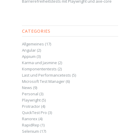
Barrierefreiheitstests mit Playwright und axe-core
CATEGORIES
Allgemeines
(17)
Angular
(2)
Appium
(3)
Karma und Jasmine
(2)
Komponententests
(2)
Last und Performancetests
(5)
Microsoft Test Manager
(6)
News
(9)
Personal
(3)
Playwright
(5)
Protractor
(4)
QuickTest Pro
(3)
Ranorex
(4)
RapidRep
(1)
Selenium
(17)