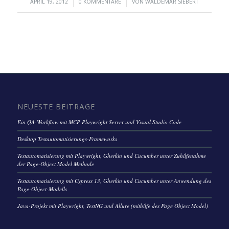
/
/
APRIL 19, 2012
0 KOMMENTARE
VON
WALDEMAR SIEBERT
NEUESTE BEITRÄGE
Ein QA-Workflow mit MCP Playwright Server und Visual Studio Code
Desktop Testautomatisierungs-Frameworks
Testautomatisierung mit Playwright, Gherkin und Cucumber unter Zuhilfenahme
der Page-Object Model Methode
Testautomatisierung mit Cypress 13, Gherkin und Cucumber unter Anwendung des
Page-Object-Modells
Java-Projekt mit Playwright, TestNG und Allure (mithilfe des Page Object Model)