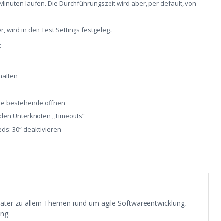
Minuten laufen. Die Durchführungszeit wird aber, per default, von
wird in den Test Settings festgelegt.
:
halten
n
ine bestehende öffnen
 den Unterknoten „Timeouts“
eeds: 30“ deaktivieren
erater zu allem Themen rund um agile Softwareentwicklung,
ng.