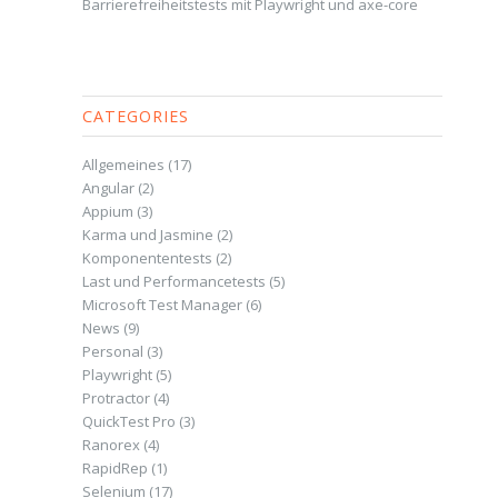
Barrierefreiheitstests mit Playwright und axe-core
CATEGORIES
Allgemeines
(17)
Angular
(2)
Appium
(3)
Karma und Jasmine
(2)
Komponententests
(2)
Last und Performancetests
(5)
Microsoft Test Manager
(6)
News
(9)
Personal
(3)
Playwright
(5)
Protractor
(4)
QuickTest Pro
(3)
Ranorex
(4)
RapidRep
(1)
Selenium
(17)