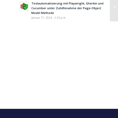
Testautomatisierung mit Playwright, Gherkin und
Cucumber unter Zuhilfenahme der Page-Object
Model Methode
Januar 17, 2024 - 2:24 p.m.