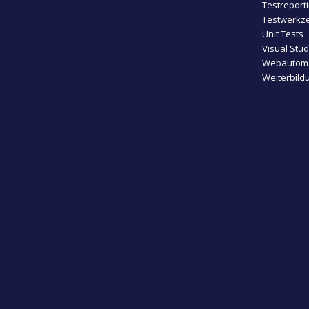
Testreport
Testwerkze
Unit Tests
Visual Stu
Webautoma
Weiterbild