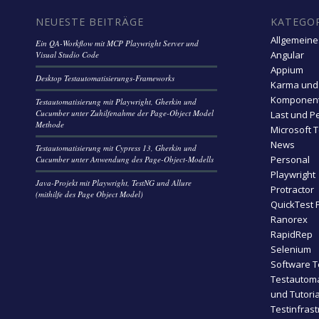
NEUESTE BEITRÄGE
KATEGO
Allgemeine
Ein QA-Workflow mit MCP Playwright Server und
Angular
Visual Studio Code
Appium
Desktop Testautomatisierungs-Frameworks
Karma und
Komponent
Testautomatisierung mit Playwright, Gherkin und
Cucumber unter Zuhilfenahme der Page-Object Model
Last und P
Methode
Microsoft 
News
Testautomatisierung mit Cypress 13, Gherkin und
Personal
Cucumber unter Anwendung des Page-Object-Modells
Playwright
Java-Projekt mit Playwright, TestNG und Allure
Protractor
(mithilfe des Page Object Model)
QuickTest 
Ranorex
RapidRep
Selenium
Software T
Testautoma
und Tutoria
Testinfrast