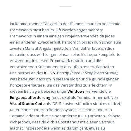
Im Rahmen seiner Tätigkeit in der IT kommt man um bestimmte
Frameworks nicht herum. Oft werden sogar mehrere
Frameworks in einem einzigen Projekt verwendet, da jedes
einen anderen Zweck erfüllt. Persönlich bin ich nun schon zum
zweiten Mal auf Angular gestoßen. Von daher lade ich dich
dazu ein, dass wir hier gemeinsam eine kleine, unkomplizierte
Anwendung in diesem Framework erstellen und die
verschiedenen Komponenten daraufhin testen. Wir halten
uns hierbei an das
K.I.S.S.
-Prinzip
(Keep It Simple and Stupid)
,
was bedeutet, dass ich in diesem Blog nur die grundlegenden
Konzepte erläutere, um das Verständnis zu erleichtern. In
diesem Beitrag arbeite ich unter
Windows
, verwende die
Eingabeaufforderung
(
) als Terminal innerhalb von
cmd.exe
Visual Studio Code
als IDE. Selbstverständlich steht es dir frei,
unter einem anderen Betriebssystem, mit einem anderen
Terminal oder auch mit einer anderen IDE zu arbeiten. Ich bitte
dich jedoch, dass du dich selbstständig mit diesen vertraut
machst, insbesondere wenn es darum geht, etwas zu