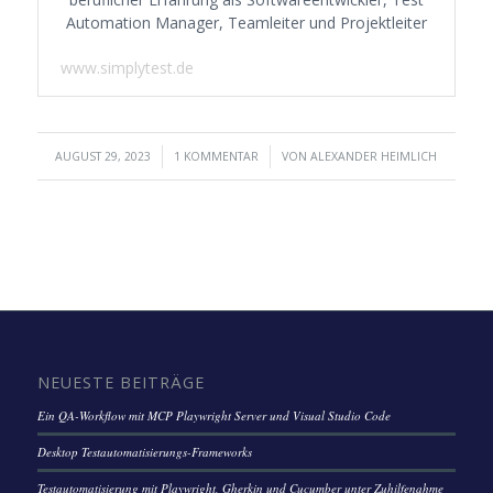
Automation Manager, Teamleiter und Projektleiter
www.simplytest.de
/
/
AUGUST 29, 2023
1 KOMMENTAR
VON
ALEXANDER HEIMLICH
NEUESTE BEITRÄGE
Ein QA-Workflow mit MCP Playwright Server und Visual Studio Code
Desktop Testautomatisierungs-Frameworks
Testautomatisierung mit Playwright, Gherkin und Cucumber unter Zuhilfenahme