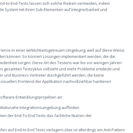
End-
to
-End-Tests lassen sich solche Risiken vermeiden, indem
nde System mit ihren
Sub
-E
lementen auf Integrierbarkeit
und
rience in einer wirklichkeitsgetreuen Umgebung, weil auf diese Weise
den
können
. So können Lösungen implementiert werden, die die
riedenheit sorgen.
Diese Art des Testens
war bis vor wenigen Jahren
r den gesamten Testzyklus vollzieht und mehr Probleme entdeckt und
er und Business Vertreter durchgeführt werden, die keine
 visuellen Frontend der Applikation nachvoll
ziehbar
hantieren
Software-Entwicklungsprojekten an
:
alitätsnahe Integrationsumgebung
auf
finden
men der End-
To
-End Tests
das fachliche Nutzen der
fen auf End-
to
-End Tests verlagern (das ist
allerdings
ein Anti-Pattern