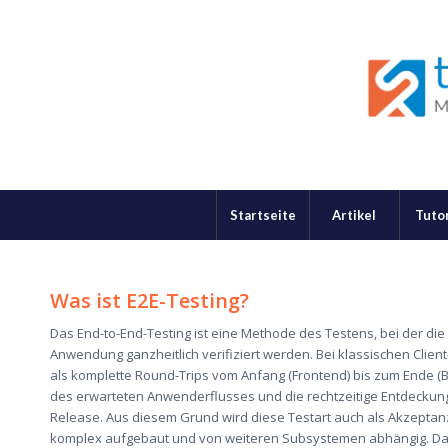
Startseite
Artikel
Tutor
Was ist E2E-
Testing
?
Das End-
to
-End-
Testing
ist eine Methode des Testens,
bei der di
Anwendung
ganzheitlich verifiziert werden. Bei
klassischen
Clien
als
komplette
Round-Trips
vom Anfang
(Frontend)
bis zum Ende
(
des erwarteten Anwenderflusses und die
rechtzeitige
Entdeckung
Release
.
Aus
diesem G
rund wird diese Testart auch als Akzepta
komplex
aufgebaut
und von weiteren Subsystemen abhängig. Dara