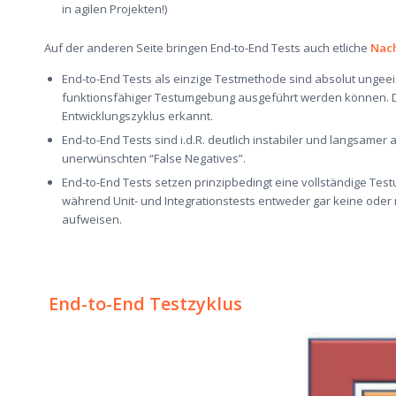
in agilen Proje
kten!)
Auf der anderen Seite bringen End-
to
-End Tests auch etliche
Nach
End-
to
-End Tests als einzige Testmethode sind absolut ungeeign
funktionsfähiger
Testumgebun
g
ausgeführt werden können. 
Entwicklungszyk
lus erkannt.
End-
to
-End Tests sind i.d.R. deutlich instabiler und langsamer 
unerwünschten
“
False
Negatives”.
End-
to
-End Tests setzen
prinzipbedingt
eine vollständige Tes
während Unit- und
Integration
s
tests
entweder gar keine oder 
aufweisen
.
End-
to
-End Testzyklus