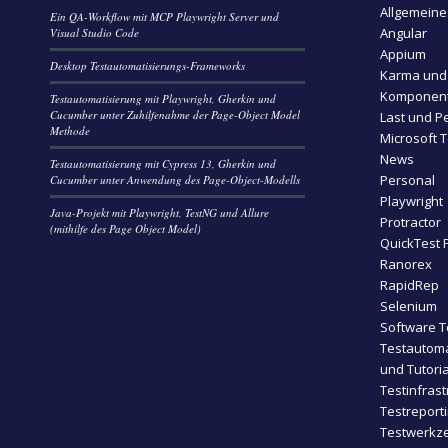
Allgemeine
Ein QA-Workflow mit MCP Playwright Server und
Angular
Visual Studio Code
Appium
Desktop Testautomatisierungs-Frameworks
Karma und
Komponent
Testautomatisierung mit Playwright, Gherkin und
Cucumber unter Zuhilfenahme der Page-Object Model
Last und P
Methode
Microsoft 
News
Testautomatisierung mit Cypress 13, Gherkin und
Personal
Cucumber unter Anwendung des Page-Object-Modells
Playwright
Java-Projekt mit Playwright, TestNG und Allure
Protractor
(mithilfe des Page Object Model)
QuickTest 
Ranorex
RapidRep
Selenium
Software T
Testautoma
und Tutoria
Testinfrast
Testreport
Testwerkze