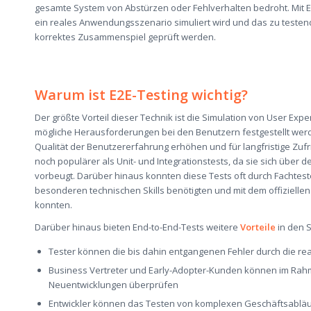
gesamte System von Abstürzen
oder Fehlverhalten
bedroht. Mit 
ein
reales Anwendungss
zenario simuliert wird und das zu teste
korrektes Zusammenspiel
geprüft werden.
Warum
ist E2E-Testing wichtig?
Der größte Vorteil dieser
Technik
ist die Simulation von User Expe
mögliche Herausforderungen bei den Benutzern
festgestellt
wer
Qualität der Benutzererfahrung erhöhen und für
langfristige Zuf
noch populärer
als Unit- und Integrationstests, da sie sich übe
vor
beugt
.
Darüber hinaus konnten diese Tests oft durch Fachtest
beso
nderen technischen Skills benötigten und mit dem offiziellen
konnten.
Darüber hinaus
bieten End-
to
-End-Tests
weiter
e
Vorteile
in den 
Tester
können
die bis dahin entgangenen
Fehler
durch die re
Business Vertreter und Early-Adopter-Kunden können im Rah
Neuentwicklungen überprüfen
Entwickler können das Testen von komplexen Geschäftsabläu