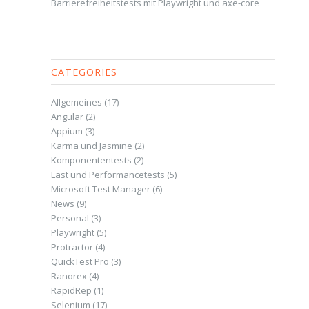
Barrierefreiheitstests mit Playwright und axe-core
CATEGORIES
Allgemeines
(17)
Angular
(2)
Appium
(3)
Karma und Jasmine
(2)
Komponententests
(2)
Last und Performancetests
(5)
Microsoft Test Manager
(6)
News
(9)
Personal
(3)
Playwright
(5)
Protractor
(4)
QuickTest Pro
(3)
Ranorex
(4)
RapidRep
(1)
Selenium
(17)