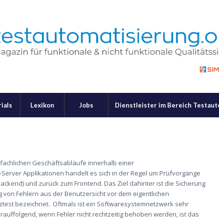
ials
Lexikon
Jobs
Dienstleister im Bereich Testau
e fachlichen Geschäftsabläufe innerhalb einer
t-Server
Applikationen
handelt es sich in der Regel um
Prüfvorgänge
Backend)
und zurück zum Frontend
. Das Ziel dahinter ist die Sicherung
 von Fehlern
aus der Benutzersicht
vor dem eigentlichen
nztest bezeichnet.
Oftmals
ist
ein
Softwaresystemnetzwerk sehr
uffolgend, wenn Fehler nicht rechtzeitig behoben werden, ist das