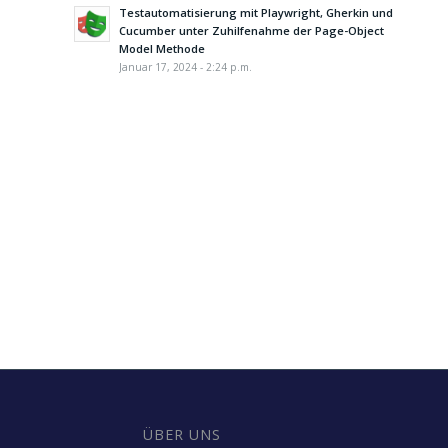
Testautomatisierung mit Playwright, Gherkin und
Cucumber unter Zuhilfenahme der Page-Object
Model Methode
Januar 17, 2024 - 2:24 p.m.
ÜBER UNS