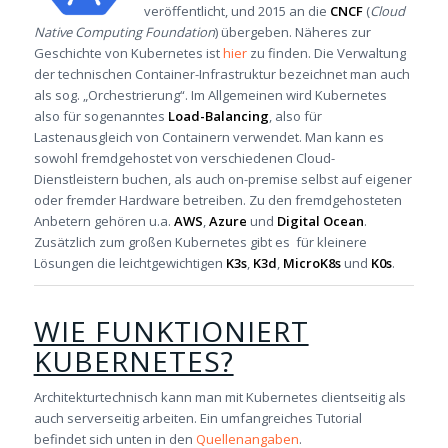
veröffentlicht, und 2015 an die
CNCF
(
Cloud
Native Computing Foundation
) übergeben. Näheres zur
Geschichte von Kubernetes ist
hier
zu finden. Die Verwaltung
der technischen Container-Infrastruktur bezeichnet man auch
als sog. „Orchestrierung“. Im Allgemeinen wird Kubernetes
also für sogenanntes
Load-Balancing
, also für
Lastenausgleich von Containern verwendet. Man kann es
sowohl fremdgehostet von verschiedenen Cloud-
Dienstleistern buchen, als auch on-premise selbst auf eigener
oder fremder Hardware betreiben. Zu den fremdgehosteten
Anbetern gehören u.a.
AWS
,
Azure
und
Digital Ocean
.
Zusätzlich zum großen Kubernetes gibt es für kleinere
Lösungen die leichtgewichtigen
K3s
,
K3d
,
MicroK8s
und
K0s
.
WIE FUNKTIONIERT
KUBERNETES?
Architekturtechnisch kann man mit Kubernetes clientseitig als
auch serverseitig arbeiten. Ein umfangreiches Tutorial
befindet sich unten in den
Quellenangaben
.