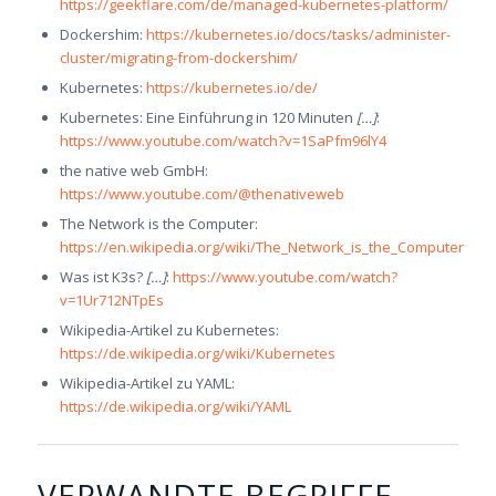
https://geekflare.com/de/managed-kubernetes-platform/
Dockershim:
https://kubernetes.io/docs/tasks/administer-
cluster/migrating-from-dockershim/
Kubernetes:
https://kubernetes.io/de/
Kubernetes: Eine Einführung in 120 Minuten
[…]
:
https://www.youtube.com/watch?v=1SaPfm96lY4
the native web GmbH:
https://www.youtube.com/@thenativeweb
The Network is the Computer:
https://en.wikipedia.org/wiki/The_Network_is_the_Computer
Was ist K3s?
[…]
:
https://www.youtube.com/watch?
v=1Ur712NTpEs
Wikipedia-Artikel zu Kubernetes:
https://de.wikipedia.org/wiki/Kubernetes
Wikipedia-Artikel zu YAML:
https://de.wikipedia.org/wiki/YAML
VERWANDTE BEGRIFFE