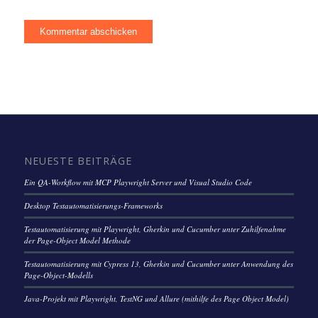
NEUESTE BEITRÄGE
Ein QA-Workflow mit MCP Playwright Server und Visual Studio Code
Desktop Testautomatisierungs-Frameworks
Testautomatisierung mit Playwright, Gherkin und Cucumber unter Zuhilfenahme
der Page-Object Model Methode
Testautomatisierung mit Cypress 13, Gherkin und Cucumber unter Anwendung des
Page-Object-Modells
Java-Projekt mit Playwright, TestNG und Allure (mithilfe des Page Object Model)