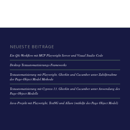
NEUESTE BEITRÄGE
Ein QA-Workflow mit MCP Playwright Server und Visual Studio Code
Desktop Testautomatisierungs-Frameworks
Testautomatisierung mit Playwright, Gherkin und Cucumber unter Zuhilfenahme
der Page-Object Model Methode
Testautomatisierung mit Cypress 13, Gherkin und Cucumber unter Anwendung des
Page-Object-Modells
Java-Projekt mit Playwright, TestNG und Allure (mithilfe des Page Object Model)