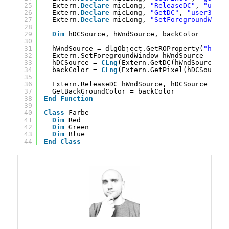
25
Extern.
Declare
micLong, 
"ReleaseDC"
, 
"user3
26
Extern.
Declare
micLong, 
"GetDC"
, 
"user32"
, 
27
Extern.
Declare
micLong, 
"SetForegroundWindo
28
29
Dim
hDCSource, hWndSource, backColor
30
31
hWndSource = dlgObject.GetROProperty(
"hwnd"
32
Extern.SetForegroundWindow hWndSource
33
hDCSource = 
CLng
(Extern.GetDC(hWndSource))
34
backColor = 
CLng
(Extern.GetPixel(hDCSource,
35
36
Extern.ReleaseDC hWndSource, hDCSource
37
GetBackGroundColor = backColor
38
End
Function
39
40
Class
Farbe
41
Dim
Red
42
Dim
Green
43
Dim
Blue
44
End
Class