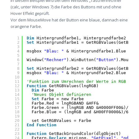
In diesem Beispiel wird bei dem Windows „Taschenrechner“
(calc, unter Windows 7) die Farbe des Buttons mit und ohne
Hover Effekt geprüft.
Vor dem MouseMove hat der Button eine blaue, dannach eine
orangene Farbe.
1
Dim
Hintergrundfarbe1, Hintergrundfarbe2
2
Set
Hintergrundfarbe1 = GetRGBValues(GetBackG
3
4
msgbox 
"Blau: "
& Hintergrundfarbe1.Blue & 
" 
5
6
Window(
"Rechner"
).WinButton(
"Button"
).MouseMo
7
8
Set
Hintergrundfarbe2 = GetRGBValues(GetBackG
9
msgbox 
"Blau: "
& Hintergrundfarbe2.Blue & 
" 
10
11
'Funktion zum Umrechnen der Werte in RGB
12
Function
GetRGBValues(lngRGB)
13
Dim
Farbe
14
'Neues Objekt definieren
15
Set
Farbe = new Farbe
16
Farbe.Red = lngRGBAND &HFF&
17
Farbe.Green = (lngRGB AND &H0000FF00&)/256
18
Farbe.Blue = (lngRGB and &H00FF0000&)/65536
19
20
set GetRGBValues = Farbe
21
End
Function
22
23
Function
GetBackGroundColor(dlgObject)
24
Extern.
Declare
micLong, 
"GetPixel"
, 
"gdi32"