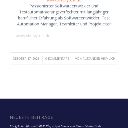
Passionierter Softwareentwickler und
Testautomatisierungsverfechter mit langjähriger
beruflicher Erfahrung als Softwareentwickler, Test
Automation Manager, Teamleiter und Projektleiter
www.simplytest.de
/
/
OKTOBER 17, 2023
0 KOMMENTARE
VON
ALEXANDER HEIMLICH
NEUESTE BEITRÄGE
Ein QA-Workflow mit MCP Playwright Server und Visual Studio Code