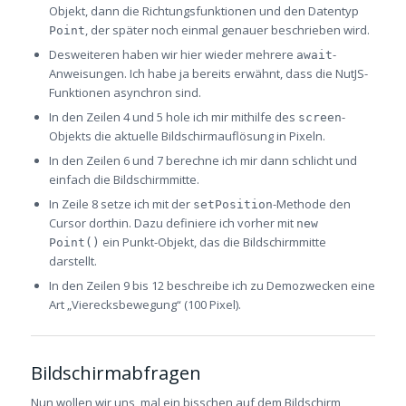
Objekt, dann die Richtungsfunktionen und den Datentyp
, der später noch einmal genauer beschrieben wird.
Point
Desweiteren haben wir hier wieder mehrere
-
await
Anweisungen. Ich habe ja bereits erwähnt, dass die NutJS-
Funktionen asynchron sind.
In den Zeilen 4 und 5 hole ich mir mithilfe des
-
screen
Objekts die aktuelle Bildschirmauflösung in Pixeln.
In den Zeilen 6 und 7 berechne ich mir dann schlicht und
einfach die Bildschirmmitte.
In Zeile 8 setze ich mit der
-Methode den
setPosition
Cursor dorthin. Dazu definiere ich vorher mit
new
ein Punkt-Objekt, das die Bildschirmmitte
Point()
darstellt.
In den Zeilen 9 bis 12 beschreibe ich zu Demozwecken eine
Art „Vierecksbewegung“ (100 Pixel).
Bildschirmabfragen
Nun wollen wir uns ‚mal ein bisschen auf dem Bildschirm