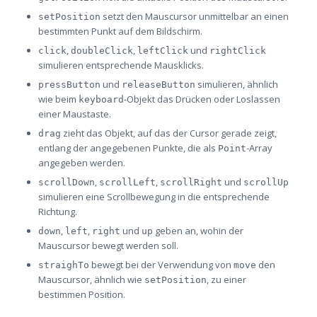
setzt den Mauscursor unmittelbar an einen
setPosition
bestimmten Punkt auf dem Bildschirm.
,
,
und
click
doubleClick
leftClick
rightClick
simulieren entsprechende Mausklicks.
und
simulieren, ähnlich
pressButton
releaseButton
wie beim
-Objekt das Drücken oder Loslassen
keyboard
einer Maustaste.
zieht das Objekt, auf das der Cursor gerade zeigt,
drag
entlang der angegebenen Punkte, die als
-Array
Point
angegeben werden.
,
,
und
scrollDown
scrollLeft
scrollRight
scrollUp
simulieren eine Scrollbewegung in die entsprechende
Richtung.
,
,
und
geben an, wohin der
down
left
right
up
Mauscursor bewegt werden soll.
bewegt bei der Verwendung von
den
straighTo
move
Mauscursor, ähnlich wie
, zu einer
setPosition
bestimmen Position.