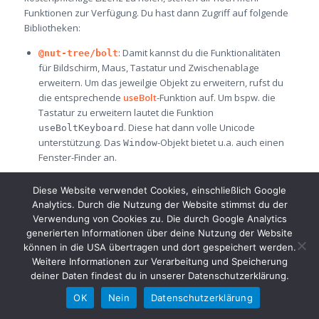
Funktionen zur Verfügung. Du hast dann Zugriff auf folgende
Bibliotheken:
: Damit kannst du die Funktionalitäten
@nut-tree/bolt
für Bildschirm, Maus, Tastatur und Zwischenablage
erweitern. Um das jeweilgie Objekt zu erweitern, rufst du
die entsprechende
useBolt
-Funktion auf. Um bspw. die
Tastatur zu erweitern lautet die Funktion
. Diese hat dann volle Unicode
useBoltKeyboard
unterstützung. Das
-Objekt bietet u.a. auch einen
Window
Fenster-Finder an.
: Enthält bessere
@nut-tree/nl-matcher
Diese Website verwendet Cookies, einschließlich Google
Bilderkennungsfunktionen als der Template-Matcher, u.a.
Analytics. Durch die Nutzung der Website stimmst du der
sogar Gesichtserkennung. Außerdem gibt es hierfür einen
Verwendung von Cookies zu. Die durch Google Analytics
Long-Term-Support.
generierten Informationen über deine Nutzung der Website
: Bietet Funktionalitäten zur
@nut-tree/plugin-ocr
können in die USA übertragen und dort gespeichert werden.
Texterkennung. Auch auf dem Bildschirm kann dort Text
Weitere Informationen zur Verarbeitung und Speicherung
erkannt werden, um bspw. Menüs leichter auffinden zu
deiner Daten findest du in unserer Datenschutzerklärung.
können.
OK
Nein
Datenschutzerklärung