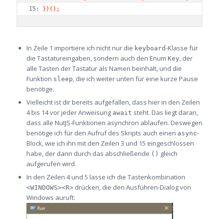
15: 
})();
In Zeile 1 importiere ich nicht nur die
-Klasse für
keyboard
die Tastatureingaben, sondern auch den Enum
, der
Key
alle Tasten der Tastatur als Namen beinhält, und die
Funktion
, die ich weiter unten für eine kurze Pause
sleep
benötige.
Vielleicht ist dir bereits aufgefallen, dass hier in den Zeilen
4 bis 14 vor jeder Anweisung
steht. Das liegt daran,
await
dass alle NutJS-Funktionen asynchron ablaufen. Deswegen
benötige ich für den Aufruf des Skripts auch einen
-
async
Block, wie ich ihn mit den Zeilen 3 und 15 eingeschlossen
habe, der dann durch das abschließende
gleich
()
aufgerufen wird.
In den Zeilen 4 und 5 lasse ich die Tastenkombination
drücken, die den Ausführen-Dialog von
<WINDOWS><R>
Windows auruft: