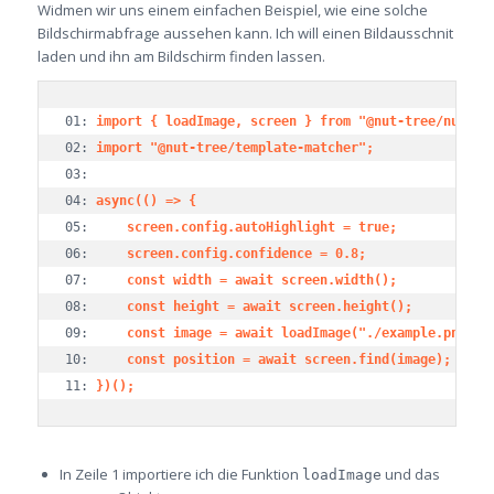
Widmen wir uns einem einfachen Beispiel, wie eine solche
Bildschirmabfrage aussehen kann. Ich will einen Bildausschnit
laden und ihn am Bildschirm finden lassen.
01: 
import { loadImage, screen } from "@nut-tree/nut-js
02: 
import "@nut-tree/template-matcher";
03: 

04: 
async(() => {
05: 	
screen.config.autoHighlight = true;
06: 	
screen.config.confidence = 0.8;
07: 	
const width = await screen.width();
08: 	
const height = await screen.height();
09: 	
const image = await loadImage("./example.png");
10: 	
const position = await screen.find(image);
11: 
})();
In Zeile 1 importiere ich die Funktion
und das
loadImage