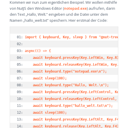
Kommen wir nun zum eigentlichen Beispiel. Wir wollen mithilfe
von NutJS den Windows-Editor (
notepad.exe
) aufrufen, darin
den Text „Hallo, Welt.“ eingeben und die Datei unter dem
Namen „hallo_welt.txt“ speichern. Hier erstmal der Code:
01: 
import { keyboard, Key, sleep } from "@nut-tree/nut
02:

03: 
async(() => {
04: 	
await keyboard.pressKey(Key.LeftWin, Key.R);
05: 	
await keyboard.releaseKey(Key.LeftWin, Key.R);
06: 	
await keyboard.type("notepad.exe\n");
07: 	
await sleep(100);
08: 	
await keyboard.type("Hallo, Welt.\n");
09: 	
await keyboard.pressKey(Key.LeftControl, Key.S)
10: 	
await keyboard.releaseKey(Key.LeftControl, Key.
11: 	
await keyboard.type("hallo_welt.txt\n");
12: 	
await sleep(100);
13: 	
await keyboard.pressKey(Key.LeftAlt, Key.F4);
14: 	
await keyboard.release(Key.LeftAlt, Key.F4);