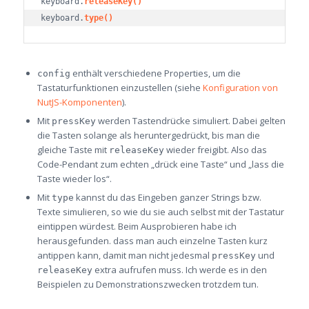
keyboard.
releaseKey()
keyboard.
type()
enthält verschiedene Properties, um die
config
Tastaturfunktionen einzustellen (siehe
Konfiguration von
NutJS-Komponenten
).
Mit
werden Tastendrücke simuliert. Dabei gelten
pressKey
die Tasten solange als heruntergedrückt, bis man die
gleiche Taste mit
wieder freigibt. Also das
releaseKey
Code-Pendant zum echten „drück eine Taste“ und „lass die
Taste wieder los“.
Mit
kannst du das Eingeben ganzer Strings bzw.
type
Texte simulieren, so wie du sie auch selbst mit der Tastatur
eintippen würdest. Beim Ausprobieren habe ich
herausgefunden. dass man auch einzelne Tasten kurz
antippen kann, damit man nicht jedesmal
und
pressKey
extra aufrufen muss. Ich werde es in den
releaseKey
Beispielen zu Demonstrationszwecken trotzdem tun.