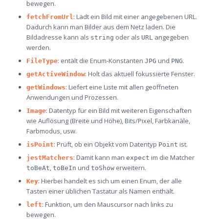
bewegen.
: Lädt ein Bild mit einer angegebenen URL.
fetchFromUrl
Dadurch kann man Bilder aus dem Netz laden. Die
Bildadresse kann als
oder als
angegeben
string
URL
werden.
: entält die Enum-Konstanten
und
.
FileType
JPG
PNG
: Holt das aktuell fokussierte Fenster.
getActiveWindow
: Liefert eine Liste mit allen geöffneten
getWindows
Anwendungen und Prozessen.
: Datentyp für ein Bild mit weiteren Eigenschaften
Image
wie Auflösung (Breite und Höhe), Bits/Pixel, Farbkanäle,
Farbmodus, usw.
: Prüft, ob ein Objekt vom Datentyp
ist.
isPoint
Point
: Damit kann man
im die Matcher
jestMatchers
expect
,
und
erweitern.
toBeAt
toBeIn
toShow
: Hierbei handelt es sich um einen Enum, der alle
Key
Tasten einer üblichen Tastatur als Namen enthält.
: Funktion, um den Mauscursor nach links zu
left
bewegen.