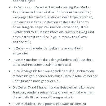
-Objekt.
screen
Die Syntax von Zeile 2 ist hier sehr wichtig. Das Modul
wird im Prinzip direkt ausgeführt,
template-matcher
weswegen hier weder Funktionen noch Objekte stehen,
und auch kein
. Solltest du anstelle der
-
from
import
Anweisung die
-Funktion verwenden, ist die
require
Syntax ähnlich. Du lässt einfach die Zuweisung weg, und
schreibst direkt
require("@nut-tree/template-
.
matcher");
In Zeile 4 wird wieder der bekannte
-Block
async
eingeleitet.
In Zeile 5 möchte ich, dass der gefundene Bildausschnitt
am Bildschirm automatisch markiert wird.
In Zeile 6 lege ich fest, wie ähnlich der Bildausschnitt dem
tatsächlich gefundenen sein muss. Darauf gehe ich bei der
Konfiguration noch genauer ein.
Die Zeilen 7 und 8 haben für das Beispiel keine konkrete
Funktion, sondern zeigen lediglich noch einmal, wie man
die aktuelle Bildschirmauflösung ermittelt.
In Zeile 9 lade ich eine potenzielle Datei mit dem zu