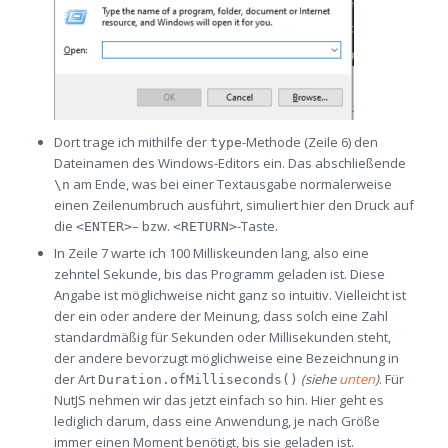
Dort trage ich mithilfe der
-Methode (Zeile 6) den
type
Dateinamen des Windows-Editors ein. Das abschließende
am Ende, was bei einer Textausgabe normalerweise
\n
einen Zeilenumbruch ausführt, simuliert hier den Druck auf
die
– bzw.
-Taste.
<ENTER>
<RETURN>
In Zeile 7 warte ich 100 Milliskeunden lang, also eine
zehntel Sekunde, bis das Programm geladen ist. Diese
Angabe ist möglichweise nicht ganz so intuitiv. Vielleicht ist
der ein oder andere der Meinung, dass solch eine Zahl
standardmäßig für Sekunden oder Millisekunden steht,
der andere bevorzugt möglichweise eine Bezeichnung in
der Art
(siehe
unten
)
. Für
Duration.ofMilliseconds()
NutJS nehmen wir das jetzt einfach so hin. Hier geht es
lediglich darum, dass eine Anwendung, je nach Größe
immer einen Moment benötigt, bis sie geladen ist.