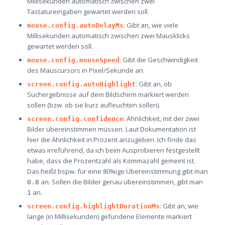
Millisekunden automatisch zwischen zwei
Tastatureingaben gewartet werden soll.
: Gibt an, wie viele
mouse.config.autoDelayMs
Millisekunden automatisch zwischen zwei Mausklicks
gewartet werden soll.
: Gibt die Geschwindigkeit
mouse.config.mouseSpeed
des Mauscursors in Pixel/Sekunde an.
: Gibt an, ob
screen.config.autoHighlight
Suchergebnisse auf dem Bildschirm markiert werden
sollen (bzw. ob sie kurz aufleuchten sollen).
: Ähnlichkeit, mit der zwei
screen.config.confidence
Bilder übereinstimmen müssen. Laut Dokumentation ist
hier die Ähnlichkeit in Prozent anzugeben. Ich finde das
etwas irreführend, da ich beim Ausprobieren festgestellt
habe, dass die Prozentzahl als Kommazahl gemeint ist.
Das heißt bspw. für eine 80%ige Übereinstimmung gibt man
an. Sollen die Bilder genau übereinstimmen, gibt man
0.8
an.
1
: Gibt an, wie
screen.config.highlightDurationMs
lange (in Millisekunden) gefundene Elemente markiert