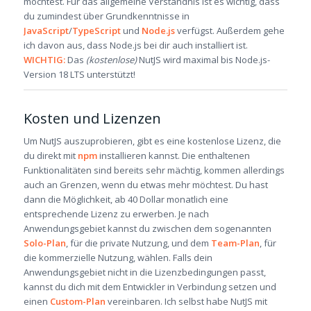
möchtest. Für das allgemeine Verständnis ist es wichtig, dass
du zumindest über Grundkenntnisse in
JavaScript
/
TypeScript
und
Node.js
verfügst. Außerdem gehe
ich davon aus, dass Node.js bei dir auch installiert ist.
WICHTIG:
Das
(kostenlose)
NutJS wird maximal bis Node.js-
Version 18 LTS unterstützt!
Kosten und Lizenzen
Um NutJS auszuprobieren, gibt es eine kostenlose Lizenz, die
du direkt mit
npm
installieren kannst. Die enthaltenen
Funktionalitäten sind bereits sehr mächtig, kommen allerdings
auch an Grenzen, wenn du etwas mehr möchtest. Du hast
dann die Möglichkeit, ab 40 Dollar monatlich eine
entsprechende Lizenz zu erwerben. Je nach
Anwendungsgebiet kannst du zwischen dem sogenannten
Solo-Plan
, für die private Nutzung, und dem
Team-Plan
, für
die kommerzielle Nutzung, wählen. Falls dein
Anwendungsgebiet nicht in die Lizenzbedingungen passt,
kannst du dich mit dem Entwickler in Verbindung setzen und
einen
Custom-Plan
vereinbaren. Ich selbst habe NutJS mit