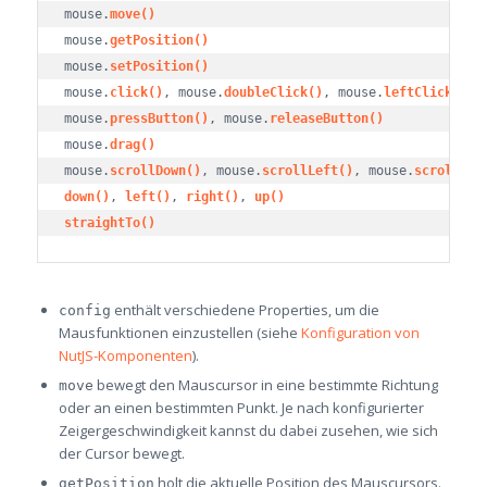
mouse.
move()
mouse.
getPosition()
mouse.
setPosition()
mouse.
click()
, mouse.
doubleClick()
, mouse.
leftClick()
, 
mouse.
pressButton()
, mouse.
releaseButton()
mouse.
drag()
mouse.
scrollDown()
, mouse.
scrollLeft()
, mouse.
scrollRig
down()
, 
left()
, 
right()
, 
up()
straightTo()
enthält verschiedene Properties, um die
config
Mausfunktionen einzustellen (siehe
Konfiguration von
NutJS-Komponenten
).
bewegt den Mauscursor in eine bestimmte Richtung
move
oder an einen bestimmten Punkt. Je nach konfigurierter
Zeigergeschwindigkeit kannst du dabei zusehen, wie sich
der Cursor bewegt.
holt die aktuelle Position des Mauscursors.
getPosition