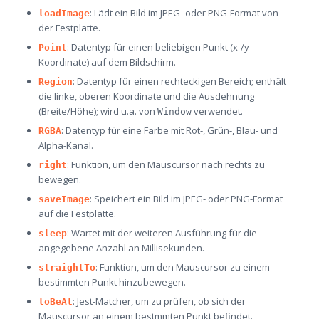
: Lädt ein Bild im JPEG- oder PNG-Format von
loadImage
der Festplatte.
: Datentyp für einen beliebigen Punkt (x-/y-
Point
Koordinate) auf dem Bildschirm.
: Datentyp für einen rechteckigen Bereich; enthält
Region
die linke, oberen Koordinate und die Ausdehnung
(Breite/Höhe); wird u.a. von
verwendet.
Window
: Datentyp für eine Farbe mit Rot-, Grün-, Blau- und
RGBA
Alpha-Kanal.
: Funktion, um den Mauscursor nach rechts zu
right
bewegen.
: Speichert ein Bild im JPEG- oder PNG-Format
saveImage
auf die Festplatte.
: Wartet mit der weiteren Ausführung für die
sleep
angegebene Anzahl an Millisekunden.
: Funktion, um den Mauscursor zu einem
straightTo
bestimmten Punkt hinzubewegen.
: Jest-Matcher, um zu prüfen, ob sich der
toBeAt
Mauscursor an einem bestmmten Punkt befindet.