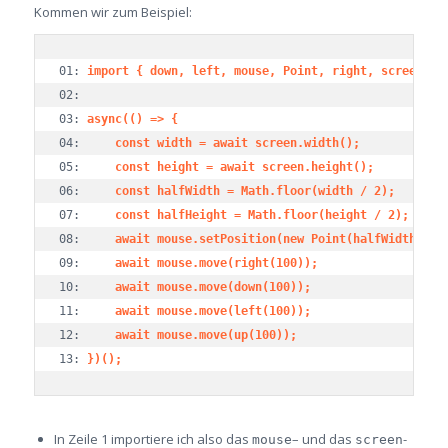
Kommen wir zum Beispiel:
01: 
import { down, left, mouse, Point, right, screen, u
02:

03: 
async(() => {
04: 	
const width = await screen.width();
05: 	
const height = await screen.height();
06: 	
const halfWidth = Math.floor(width / 2);
07: 	
const halfHeight = Math.floor(height / 2);
08: 	
await mouse.setPosition(new Point(halfWidth, ha
09: 	
await mouse.move(right(100));
10: 	
await mouse.move(down(100));
11: 	
await mouse.move(left(100));
12: 	
await mouse.move(up(100));
13: 
})();
In Zeile 1 importiere ich also das
– und das
-
mouse
screen