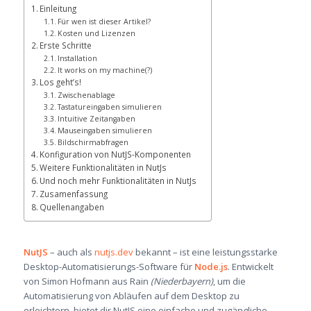
Einleitung
Für wen ist dieser Artikel?
Kosten und Lizenzen
Erste Schritte
Installation
It works on my machine(?)
Los geht’s!
Zwischenablage
Tastatureingaben simulieren
Intuitive Zeitangaben
Mauseingaben simulieren
Bildschirmabfragen
Konfiguration von NutJS-Komponenten
Weitere Funktionalitäten in NutJs
Und noch mehr Funktionalitäten in NutJs
Zusamenfassung
Quellenangaben
NutJS
– auch als
nutjs.dev
bekannt – ist eine leistungsstarke
Desktop-Automatisierungs-Software für
Node.js
. Entwickelt
von Simon Hofmann aus Rain
(Niederbayern)
, um die
Automatisierung von Abläufen auf dem Desktop zu
erleichtern, bietet dir NutJS eine einfache und zugängliche