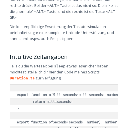
rechte drückt. Bei der
-Taste ist das nicht so. Die linke ist
<ALT>
die „normale“
-Taste, und die rechte ist die Taste
<ALT>
<ALT
.
GR>
Die kostenpflichtige Erweiterung der Tastatursimulation
beinhaltet sogar eine komplette Unicode-Unterstützung und
kann somit bspw. auch Emojis tippen.
Intuitive Zeitangaben
Falls du die Wartezeit bei
etwas leserlicher haben
sleep
möchtest, stelle ich dir hier den Code meines Scripts
zur Verfügung.
Duration.ts
export function ofMilliseconds(milliseconds: number): nu
	return milliseconds;

}

export function ofSeconds(seconds: number): number {
