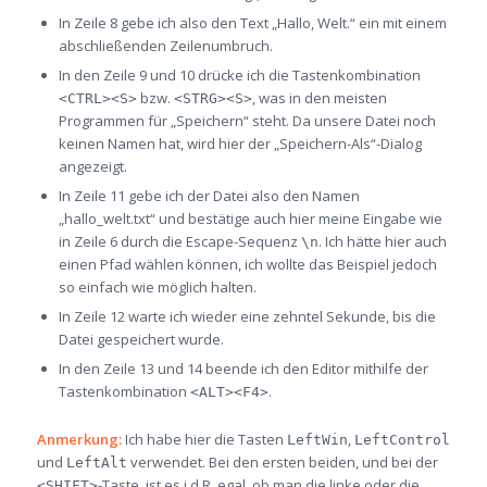
In Zeile 8 gebe ich also den Text „Hallo, Welt.“ ein mit einem
abschließenden Zeilenumbruch.
In den Zeile 9 und 10 drücke ich die Tastenkombination
bzw.
, was in den meisten
<CTRL><S>
<STRG><S>
Programmen für „Speichern“ steht. Da unsere Datei noch
keinen Namen hat, wird hier der „Speichern-Als“-Dialog
angezeigt.
In Zeile 11 gebe ich der Datei also den Namen
„hallo_welt.txt“ und bestätige auch hier meine Eingabe wie
in Zeile 6 durch die Escape-Sequenz
. Ich hätte hier auch
\n
einen Pfad wählen können, ich wollte das Beispiel jedoch
so einfach wie möglich halten.
In Zeile 12 warte ich wieder eine zehntel Sekunde, bis die
Datei gespeichert wurde.
In den Zeile 13 und 14 beende ich den Editor mithilfe der
Tastenkombination
.
<ALT><F4>
Anmerkung:
Ich habe hier die Tasten
,
LeftWin
LeftControl
und
verwendet. Bei den ersten beiden, und bei der
LeftAlt
-Taste, ist es i.d.R. egal, ob man die linke oder die
<SHIFT>