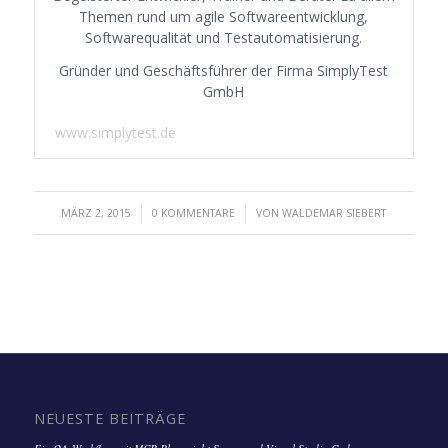
Themen rund um agile Softwareentwicklung,
Softwarequalität und Testautomatisierung.
Gründer und Geschäftsführer der Firma SimplyTest
GmbH
www.simplytest.de
/
/
MÄRZ 2, 2015
0 KOMMENTARE
VON
WALDEMAR SIEBERT
NEUESTE BEITRÄGE