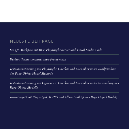
NEUESTE BEITRÄGE
Ein QA-Workflow mit MCP Playwright Server und Visual Studio Code
Desktop Testautomatisierungs-Frameworks
Testautomatisierung mit Playwright, Gherkin und Cucumber unter Zuhilfenahme
der Page-Object Model Methode
Testautomatisierung mit Cypress 13, Gherkin und Cucumber unter Anwendung des
Page-Object-Modells
Java-Projekt mit Playwright, TestNG und Allure (mithilfe des Page Object Model)