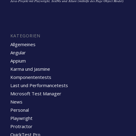
Java-Projekt mit Playwright, TestNG und Allure (mithilfe des Page Object Model)
KATEGORIEN
Allgemeines
Angular
Appium
Karma und Jasmine
Komponententests
Last und Performancetests
Microsoft Test Manager
News
Personal
Playwright
Protractor
QuickTest Pro