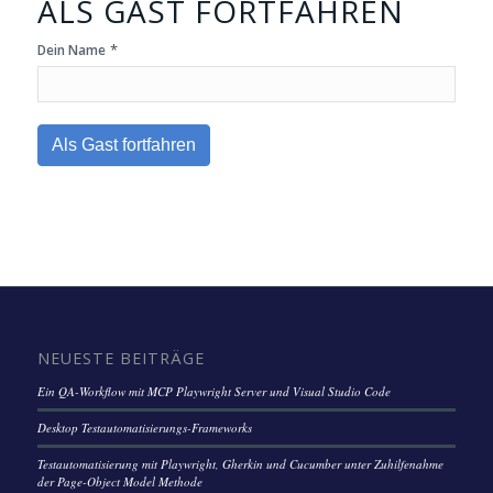
ALS GAST FORTFAHREN
*
Dein Name
Als Gast fortfahren
NEUESTE BEITRÄGE
Ein QA-Workflow mit MCP Playwright Server und Visual Studio Code
Desktop Testautomatisierungs-Frameworks
Testautomatisierung mit Playwright, Gherkin und Cucumber unter Zuhilfenahme
der Page-Object Model Methode