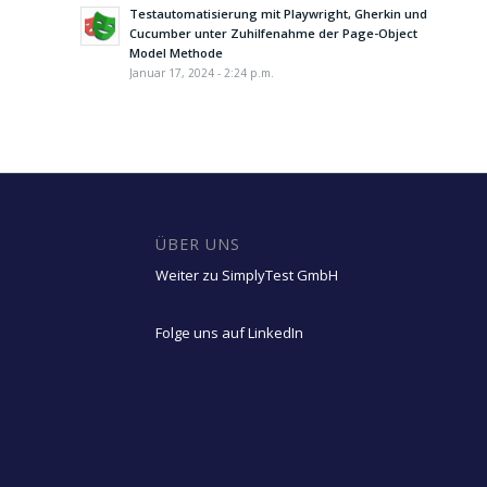
Testautomatisierung mit Playwright, Gherkin und
Cucumber unter Zuhilfenahme der Page-Object
Model Methode
Januar 17, 2024 - 2:24 p.m.
ÜBER UNS
Weiter zu SimplyTest GmbH
Folge uns auf LinkedIn