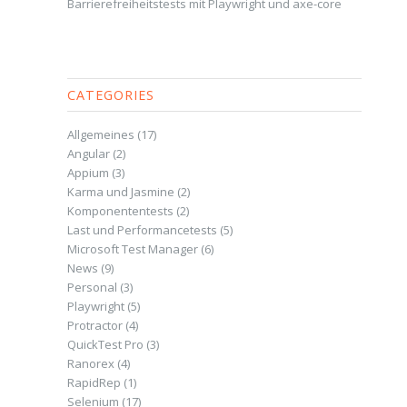
Barrierefreiheitstests mit Playwright und axe-core
CATEGORIES
Allgemeines
(17)
Angular
(2)
Appium
(3)
Karma und Jasmine
(2)
Komponententests
(2)
Last und Performancetests
(5)
Microsoft Test Manager
(6)
News
(9)
Personal
(3)
Playwright
(5)
Protractor
(4)
QuickTest Pro
(3)
Ranorex
(4)
RapidRep
(1)
Selenium
(17)