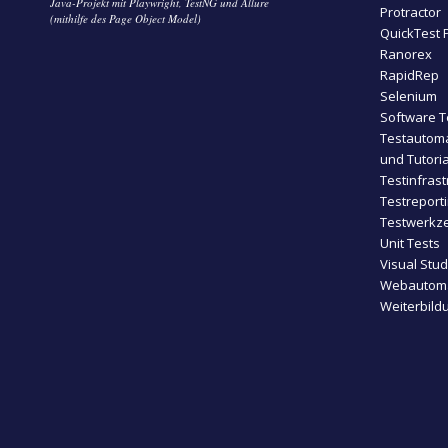
Java-Projekt mit Playwright, TestNG und Allure
Protractor
(mithilfe des Page Object Model)
QuickTest 
Ranorex
RapidRep
Selenium
Software T
Testautoma
und Tutoria
Testinfrast
Testreport
Testwerkze
Unit Tests
Visual Stu
Webautoma
Weiterbild