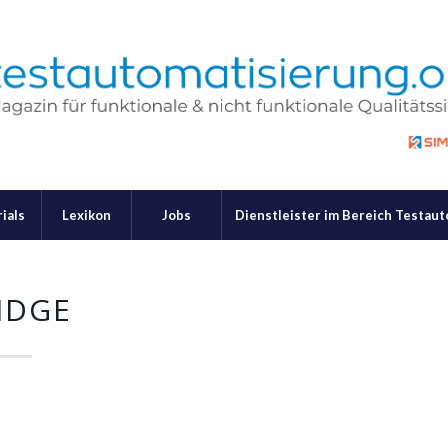
ials
Lexikon
Jobs
Dienstleister im Bereich Testau
IDGE