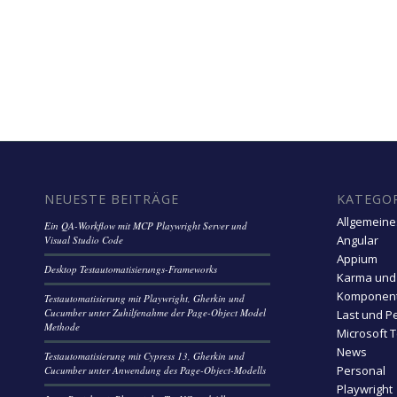
NEUESTE BEITRÄGE
KATEGO
Allgemeine
Ein QA-Workflow mit MCP Playwright Server und
Angular
Visual Studio Code
Appium
Desktop Testautomatisierungs-Frameworks
Karma und
Komponent
Testautomatisierung mit Playwright, Gherkin und
Cucumber unter Zuhilfenahme der Page-Object Model
Last und P
Methode
Microsoft 
News
Testautomatisierung mit Cypress 13, Gherkin und
Personal
Cucumber unter Anwendung des Page-Object-Modells
Playwright