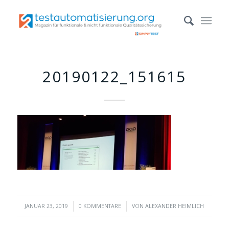
20190122_151615
/
/
JANUAR 23, 2019
0 KOMMENTARE
VON
ALEXANDER HEIMLICH