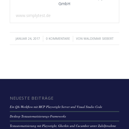
GmbH
www.simplytest.de
/
/
JANUAR 24, 2017
0 KOMMENTARE
VON
WALDEMAR SIEBERT
NEUESTE BEITRÄGE
Ein QA-Workflow mit MCP Playwright Server und Visual Studio Code
Desktop Testautomatisierungs-Frameworks
Testautomatisierung mit Playwright, Gherkin und Cucumber unter Zuhilfenahme