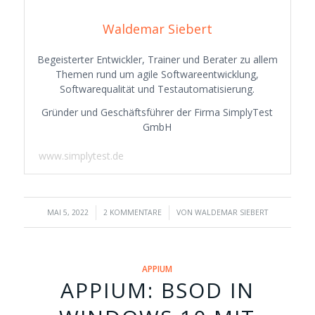
Waldemar Siebert
Begeisterter Entwickler, Trainer und Berater zu allem
Themen rund um agile Softwareentwicklung,
Softwarequalität und Testautomatisierung.
Gründer und Geschäftsführer der Firma SimplyTest
GmbH
www.simplytest.de
/
/
MAI 5, 2022
2 KOMMENTARE
VON
WALDEMAR SIEBERT
APPIUM
APPIUM: BSOD IN