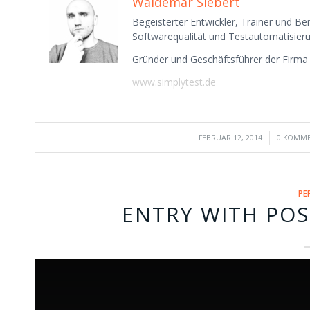
Waldemar Siebert
Begeisterter Entwickler, Trainer und B
Softwarequalität und Testautomatisieru
Gründer und Geschäftsführer der Firm
www.simplytest.de
/
/
FEBRUAR 12, 2014
0 KOMM
PE
ENTRY WITH POS