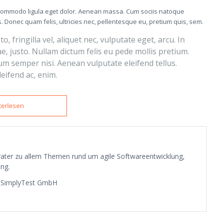
n commodo ligula eget dolor. Aenean massa. Cum sociis natoque
 Donec quam felis, ultricies nec, pellentesque eu, pretium quis, sem.
fringilla vel, aliquet nec, vulputate eget, arcu. In
ae, justo. Nullam dictum felis eu pede mollis pretium.
m semper nisi. Aenean vulputate eleifend tellus.
leifend ac, enim.
terlesen
erater zu allem Themen rund um agile Softwareentwicklung,
ng.
a SimplyTest GmbH