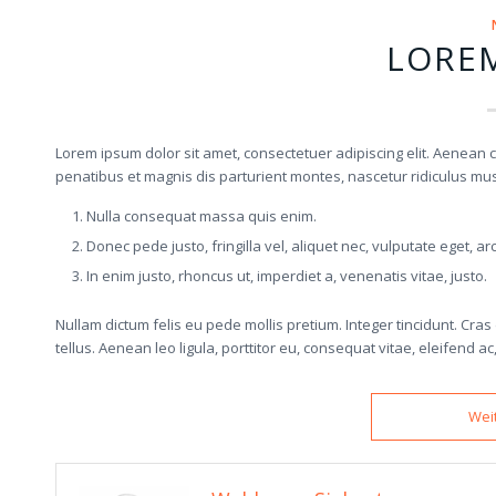
LORE
Lorem ipsum dolor sit amet, consectetuer adipiscing elit. Aenea
penatibus et magnis dis parturient montes, nascetur ridiculus mus.
Nulla consequat massa quis enim.
Donec pede justo, fringilla vel, aliquet nec, vulputate eget, ar
In enim justo, rhoncus ut, imperdiet a, venenatis vitae, justo.
Nullam dictum felis eu pede mollis pretium. Integer tincidunt. C
tellus. Aenean leo ligula, porttitor eu, consequat vitae, eleifend ac
Wei