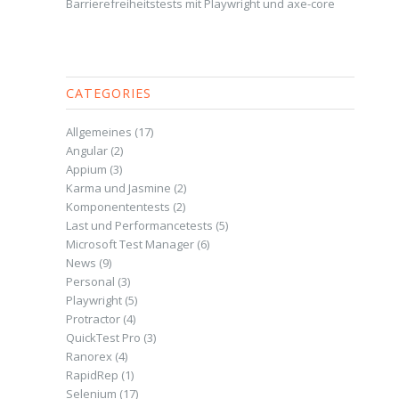
Barrierefreiheitstests mit Playwright und axe-core
CATEGORIES
Allgemeines
(17)
Angular
(2)
Appium
(3)
Karma und Jasmine
(2)
Komponententests
(2)
Last und Performancetests
(5)
Microsoft Test Manager
(6)
News
(9)
Personal
(3)
Playwright
(5)
Protractor
(4)
QuickTest Pro
(3)
Ranorex
(4)
RapidRep
(1)
Selenium
(17)