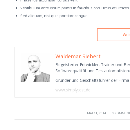
Phasellus accumsan cursus velit.
Vestibulum ante ipsum primis in faucibus orci luctus et ultrice
Sed aliquam, nisi quis porttitor congue
Wei
Waldemar Siebert
Begeisterter Entwickler, Trainer und B
Softwarequalität und Testautomatisieru
Gründer und Geschäftsführer der Firm
www.simplytest.de
/
/
MAI 11, 2014
0 KOMMEN