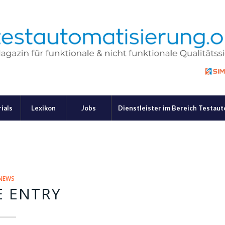
ials
Lexikon
Jobs
Dienstleister im Bereich Testau
NEWS
E ENTRY