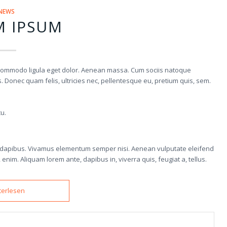
NEWS
M IPSUM
n commodo ligula eget dolor. Aenean massa. Cum sociis natoque
 Donec quam felis, ultricies nec, pellentesque eu, pretium quis, sem.
cu.
ras dapibus. Vivamus elementum semper nisi. Aenean vulputate eleifend
, enim. Aliquam lorem ante, dapibus in, viverra quis, feugiat a, tellus.
terlesen