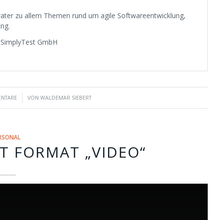
erater zu allem Themen rund um agile Softwareentwicklung,
ng.
a SimplyTest GmbH
ENTARE
VON
WALDEMAR SIEBERT
RSONAL
T FORMAT „VIDEO“