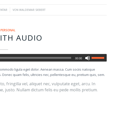
ENTAR
VON
WALDEMAR SIEBERT
,
PERSONAL
ITH AUDIO
00:00
n commodo ligula eget dolor. Aenean massa. Cum sociis natoque
 Donec quam felis, ultricies nec, pellentesque eu, pretium quis, sem.
fringilla vel, aliquet nec, vulputate eget, arcu. In
ae, justo. Nullam dictum felis eu pede mollis pretium.