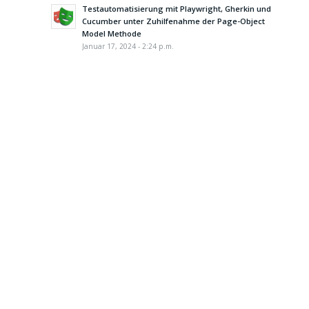
Testautomatisierung mit Playwright, Gherkin und
Cucumber unter Zuhilfenahme der Page-Object
Model Methode
Januar 17, 2024 - 2:24 p.m.