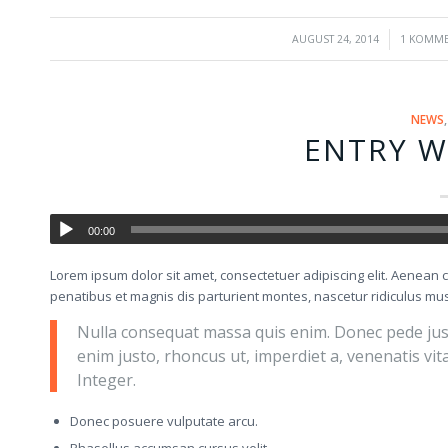
/
/
AUGUST 24, 2014
1 KOMM
NEWS
ENTRY W
00:00
Lorem ipsum dolor sit amet, consectetuer adipiscing elit. Aenea
penatibus et magnis dis parturient montes, nascetur ridiculus mus.
Nulla consequat massa quis enim. Donec pede justo, 
enim justo, rhoncus ut, imperdiet a, venenatis vit
Integer.
Donec posuere vulputate arcu.