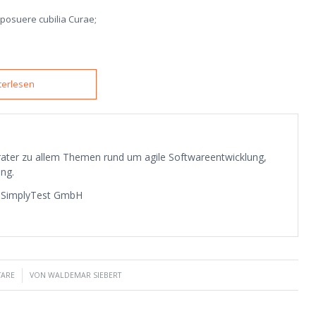
s posuere cubilia Curae;
terlesen
erater zu allem Themen rund um agile Softwareentwicklung,
ng.
a SimplyTest GmbH
TARE
VON
WALDEMAR SIEBERT