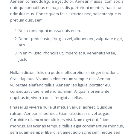
Aenean commodo ligula eget dolor. Aenean massa. Cum sociis
natoque penatibus et magnis dis parturient montes, nascetur
ridiculus mus. Donec quam felis, ultricies nec, pellentesque eu,
pretium quis, sem.
Nulla consequat massa quis enim.
Donec pede justo, fringilla vel, aliquet nec, vulputate eget,
arcu.
In enim justo, rhoncus ut, imperdiet a, venenatis vitae,
justo.
Nullam dictum felis eu pede mollis pretium. Integer tincidunt.
Cras dapibus. Vivamus elementum semper nisi. Aenean
vulputate eleifend tellus. Aenean leo ligula, porttitor eu,
consequat vitae, eleifend ac, enim. Aliquam lorem ante,
dapibus in, viverra quis, feugiat a, tellus.
Phasellus viverra nulla ut metus varius laoreet. Quisque
rutrum. Aenean imperdiet. Etiam ultricies nisi vel augue.
Curabitur ullamcorper ultricies nisi. Nam eget dui. Etiam
rhoncus. Maecenas tempus, tellus eget condimentum rhoncus,
sem quam semper libero, sit amet adipiscing sem neque sed