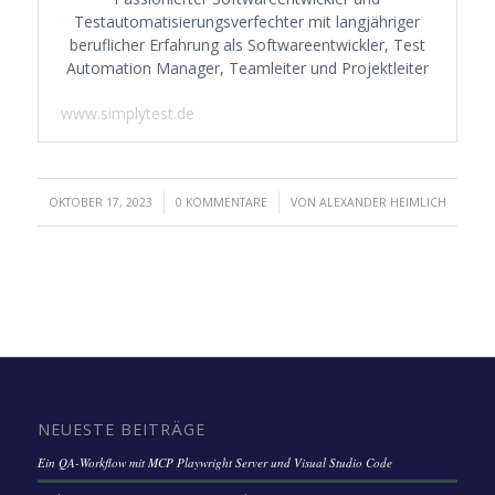
Testautomatisierungsverfechter mit langjähriger
beruflicher Erfahrung als Softwareentwickler, Test
Automation Manager, Teamleiter und Projektleiter
www.simplytest.de
/
/
OKTOBER 17, 2023
0 KOMMENTARE
VON
ALEXANDER HEIMLICH
NEUESTE BEITRÄGE
Ein QA-Workflow mit MCP Playwright Server und Visual Studio Code