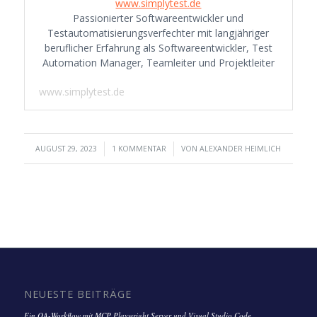
www.simplytest.de
Passionierter Softwareentwickler und
Testautomatisierungsverfechter mit langjähriger
beruflicher Erfahrung als Softwareentwickler, Test
Automation Manager, Teamleiter und Projektleiter
www.simplytest.de
/
/
AUGUST 29, 2023
1 KOMMENTAR
VON
ALEXANDER HEIMLICH
NEUESTE BEITRÄGE
Ein QA-Workflow mit MCP Playwright Server und Visual Studio Code