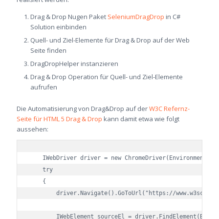
Drag & Drop Nugen Paket
SeleniumDragDrop
in C#
Solution einbinden
Quell- und Ziel-Elemente für Drag & Drop auf der Web
Seite finden
DragDropHelper instanzieren
Drag & Drop Operation für Quell- und Ziel-Elemente
aufrufen
Die Automatisierung von Drag&Drop auf der
W3C Refernz-
Seite für HTML 5 Drag & Drop
kann damit etwa wie folgt
aussehen:
IWebDriver
driver
=
new
ChromeDriver
(
Environment
.
Cu
try
    {

driver
.
Navigate
().
GoToUrl
(
"
https://www.w3school
IWebElement
sourceEl
=
driver
.
FindElement
(
By
.
Id