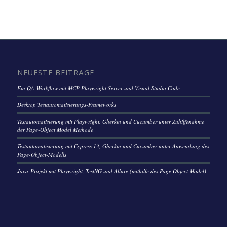
NEUESTE BEITRÄGE
Ein QA-Workflow mit MCP Playwright Server und Visual Studio Code
Desktop Testautomatisierungs-Frameworks
Testautomatisierung mit Playwright, Gherkin und Cucumber unter Zuhilfenahme
der Page-Object Model Methode
Testautomatisierung mit Cypress 13, Gherkin und Cucumber unter Anwendung des
Page-Object-Modells
Java-Projekt mit Playwright, TestNG und Allure (mithilfe des Page Object Model)