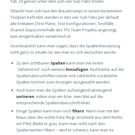
Tab ‚Organize‘ unter dem sich vier Sub-Tabs finden.
Obwohl man sich laut den Breadcrumps in einem bestimmten
Testplan befindet, werden in den vier Sub-Tabs per default
alle Entitäten (Test Pläne, Test Konfigurationen, Testfälle,
Shared Steps) innerhalb des TFS Team Projekts angezeigt,
was einigermaßen verwirrend ist.
Grundsätzlich kann man sagen, dass die Spaltenbenutzung
nicht ganz so intuitiv ist, wie man es sich wünschen würde:
Zu den sichtbaren
Spalten
kann man mit einem
`
Geheimtrick
` noch weitere
hinzufügen
. Rechtsklick auf die
Spaltenüberschriften-Leiste und zahlreiche zusätzliche
Spalten können zum Anzeigen ausgewählt werden.
Auch kann man die Spalten aufsteigend/absteigend
sortieren
, indem man ein bzw. zwei Mal auf die
entsprechende Spaltenüberschrift klickt.
Einige Spalten kann man noch
filtern
. Wenn man mit der
Maus über die rechte Ecke fliegt, erscheint aus dem Nichts
ein Pfeil. Bleibt er grau, kann man nicht nach den
Spaltenwerten filtern – wird er schwarz, kann man es.