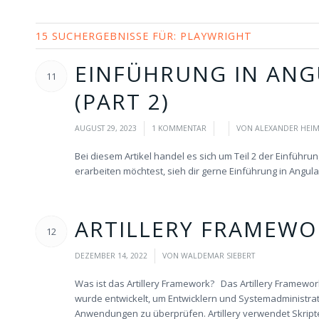
15 SUCHERGEBNISSE FÜR: PLAYWRIGHT
EINFÜHRUNG IN AN
11
(PART 2)
/
/
/
AUGUST 29, 2023
1 KOMMENTAR
VON
ALEXANDER HEIM
Bei diesem Artikel handel es sich um Teil 2 der Einführ
erarbeiten möchtest, sieh dir gerne Einführung in Angul
ARTILLERY FRAMEWO
12
/
DEZEMBER 14, 2022
VON
WALDEMAR SIEBERT
Was ist das Artillery Framework? Das Artillery Framew
wurde entwickelt, um Entwicklern und Systemadministrato
Anwendungen zu überprüfen. Artillery verwendet Skripte