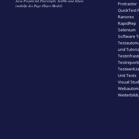
Java-Projekt mit Playwright, TestNG und Allure
Protractor
(mithilfe des Page Object Model)
QuickTest 
Ranorex
RapidRep
Selenium
Software T
Testautoma
und Tutoria
Testinfrast
Testreport
Testwerkze
Unit Tests
Visual Stu
Webautoma
Weiterbild