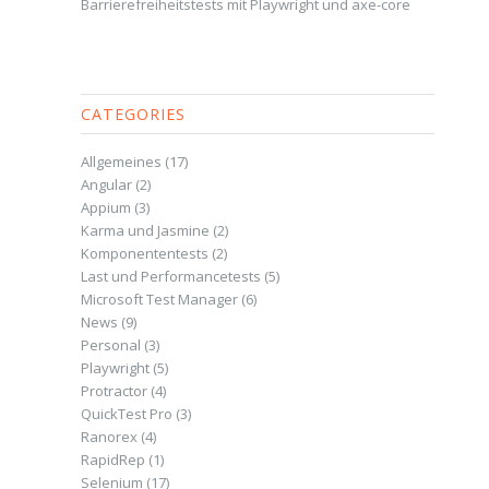
Barrierefreiheitstests mit Playwright und axe-core
CATEGORIES
Allgemeines
(17)
Angular
(2)
Appium
(3)
Karma und Jasmine
(2)
Komponententests
(2)
Last und Performancetests
(5)
Microsoft Test Manager
(6)
News
(9)
Personal
(3)
Playwright
(5)
Protractor
(4)
QuickTest Pro
(3)
Ranorex
(4)
RapidRep
(1)
Selenium
(17)