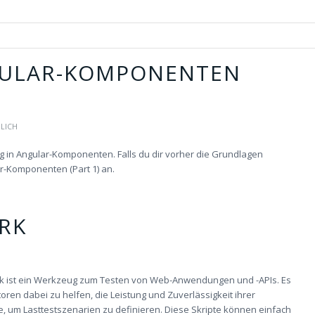
GULAR-KOMPONENTEN
LICH
ung in Angular-Komponenten. Falls du dir vorher die Grundlagen
ar-Komponenten (Part 1) an.
RK
ork ist ein Werkzeug zum Testen von Web-Anwendungen und -APIs. Es
ren dabei zu helfen, die Leistung und Zuverlässigkeit ihrer
, um Lasttestszenarien zu definieren. Diese Skripte können einfach