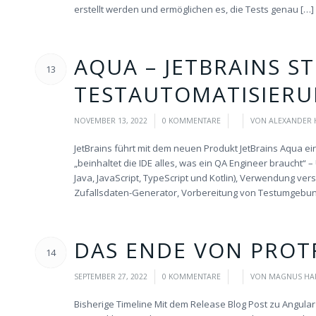
erstellt werden und ermöglichen es, die Tests genau […]
AQUA – JETBRAINS ST
13
TESTAUTOMATISIERU
/
/
/
NOVEMBER 13, 2022
0 KOMMENTARE
VON
ALEXANDER 
JetBrains führt mit dem neuen Produkt JetBrains Aqua ein
„beinhaltet die IDE alles, was ein QA Engineer braucht
Java, JavaScript, TypeScript und Kotlin), Verwendung 
Zufallsdaten-Generator, Vorbereitung von Testumgebunge
DAS ENDE VON PROT
14
/
/
/
SEPTEMBER 27, 2022
0 KOMMENTARE
VON
MAGNUS HA
Bisherige Timeline Mit dem Release Blog Post zu Angula