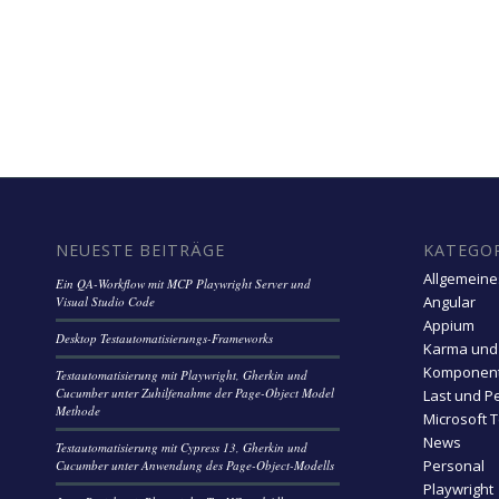
NEUESTE BEITRÄGE
KATEGO
Allgemeine
Ein QA-Workflow mit MCP Playwright Server und
Angular
Visual Studio Code
Appium
Desktop Testautomatisierungs-Frameworks
Karma und
Komponent
Testautomatisierung mit Playwright, Gherkin und
Cucumber unter Zuhilfenahme der Page-Object Model
Last und P
Methode
Microsoft 
News
Testautomatisierung mit Cypress 13, Gherkin und
Personal
Cucumber unter Anwendung des Page-Object-Modells
Playwright