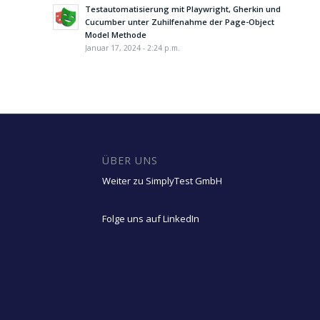
Testautomatisierung mit Playwright, Gherkin und
Cucumber unter Zuhilfenahme der Page-Object
Model Methode
Januar 17, 2024 - 2:24 p.m.
ÜBER UNS
Weiter zu SimplyTest GmbH
Folge uns auf LinkedIn