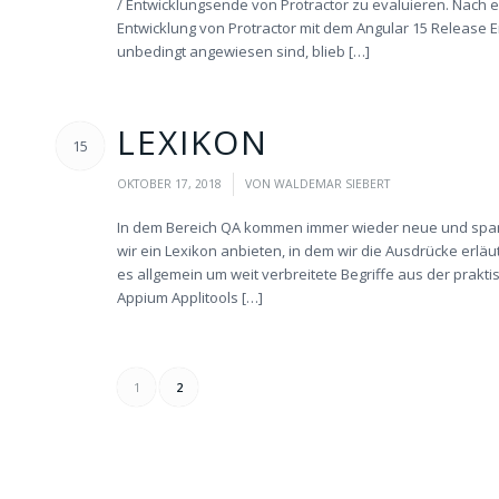
/ Entwicklungsende von Protractor zu evaluieren. Nach
Entwicklung von Protractor mit dem Angular 15 Release E
unbedingt angewiesen sind, blieb […]
LEXIKON
15
/
OKTOBER 17, 2018
VON
WALDEMAR SIEBERT
In dem Bereich QA kommen immer wieder neue und spann
wir ein Lexikon anbieten, in dem wir die Ausdrücke erlä
es allgemein um weit verbreitete Begriffe aus der prakti
Appium Applitools […]
1
2