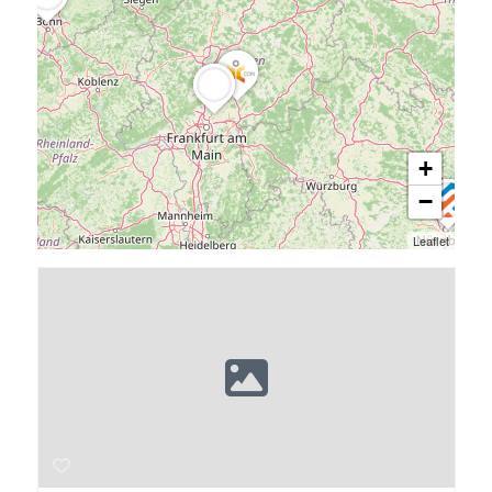
+
−
Leaflet