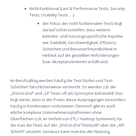
Nicht-Funktional (Last & Performance Tests, Security
Tests, Usability Tests ….):
der Fokus der nicht-funktionalen Tests liegt
darauf sicherzustellen, dass weitere
betriebs- und nutzungsspezifische Aspekte
wie Stabilität, Geschwindigkeit, Effizienz,
Sicherheit und Benutzerfreundlichkeit in
Hinblick auf die gestellten Anforderungen
bzw. Akzeptanzkriterien erfüllt sind
Im Berufsalltag werden häufig die Test-Stufen und Test-
Schichten fälschlicherweise vermischt. So werden z.B. die
„
End-to-End
“ und „
UI
“ Tests oft als Synonyme behandelt. Das
liegt daran, dass in der Praxis diese Ausprägungen besonders
häufig in Kombination vorkommen. Dennoch gibt es auch
etliche komplexe Unternehmensplatformen ohne
Oberflächen (z.B. im Umfeld von ETL / Hadoop Systemen), für
die man die Tests auf der „
End-to-End Teststufe
“ über die „
API
Schicht
“ umsetzt. Genauso kann man bei der Nutzung