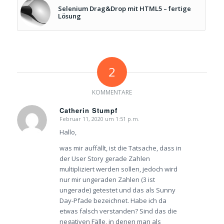
Selenium Drag&Drop mit HTML5 – fertige
Lösung
2
KOMMENTARE
Catherin Stumpf
Februar 11, 2020 um 1:51 p.m.
sagte:
Hallo,
was mir auffällt, ist die Tatsache, dass in
der User Story gerade Zahlen
multipliziert werden sollen, jedoch wird
nur mir ungeraden Zahlen (3 ist
ungerade) getestet und das als Sunny
Day-Pfade bezeichnet. Habe ich da
etwas falsch verstanden? Sind das die
negativen Fälle, in denen man als