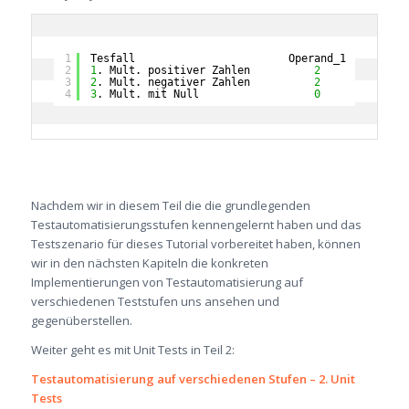
1
Tesfall                        Operand_1    Opera
2
1
. Mult. positiver Zahlen          
2
3
3
2
. Mult. negativer Zahlen          
2
-
3
4
3
. Mult. mit Null                  
0
3
Nachdem wir in diesem Teil die die grundlegenden
Testautomatisierungsstufen kennengelernt haben und das
Testszenario für dieses Tutorial vorbereitet haben, können
wir in den nächsten Kapiteln die konkreten
Implementierungen von Testautomatisierung auf
verschiedenen Teststufen uns ansehen und
gegenüberstellen.
Weiter geht es mit Unit Tests in Teil 2:
Testautomatisierung auf verschiedenen Stufen – 2. Unit
Tests